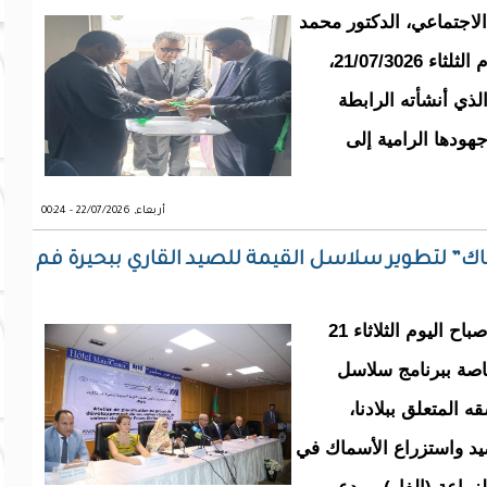
لاجتماعي، الدكتور محمد
الأمين ولد آبي ولد الشيخ الحضرامي صباح اليوم الثلثاء 21/07/3026،
ذي أنشأته الرابطة
جهودها الرامية إلى
أربعاء, 22/07/2026 - 00:24
ك” لتطوير سلاسل القيمة للصيد القاري ببحيرة فم
احتضن فندق موري سنتر بالعاصمة نواكشوط، صباح اليوم الثلاثاء 21
 الخاصة ببرنامج سلاسل
غذية المائية (NAVAC) في شقه المتعلق ببلادنا،
صيد واستزراع الأسماك في