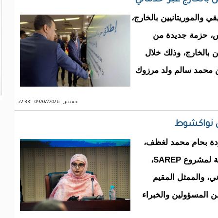
بالخارج عبر "خدماتي"
ي والموريتانيين بالخارج،
يس، حزمة جديدة من
ن بالخارج، وذلك خلال
ن محمد سالم ولد مرزوك
خميس, 09/07/2026 - 22:33
عودة بحام محمد لغظف،
اليوم الثلاثاء في نواكشوط، أعمال القمة الرابعة لمشروع SAREP،
ي، والممثل المقيم
من المسؤولين والخبراء