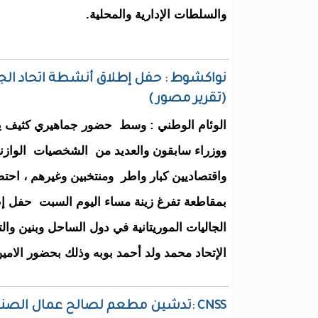
والسلطات الإدارية والمحلية.
نواكشوط : حفل إطلاق أنشطة اتحاد الجال
(تقرير مصور )
الوئام الوطني : وسط حضور جماهيري كثيف يت
ووزراء سابقون والعديد من الشخصيات الوازن
واقتصاديين كبار واطر ومنتخبين وغيرهم ، اح
بمقاطعة تفرغ زينة مساء اليوم السبت حفل إط
الجاليات الموريتانية في دول الساحل وبنين وا
الإتحاد محمد ولد أحمد بوبه وذلك بحضور الامين
CNSS :تدشين مطعم لصالح عمال الصندوق الوطني للضمان الاجتماعي