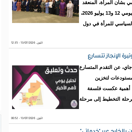
مي بشأن المرأة، المنعقد
بمدينة إسلام آباد بجمهورية باكستان الإسلامية يومي 12 و13 يوليو 2026،
السياسي للمرأة في دول
اثنين, 13/07/2026 - 12:35
رة الإنجاز تتسارع
أجاي، عن التقدم المتسارع
بقدرة 72 ميغاوات، ومستودعات لتخزين
1 ألف متر مكعب، أهمية عكست فلسفة
 مرحلة التخطيط إلى مرحلة
اثنين, 13/07/2026 - 00:52