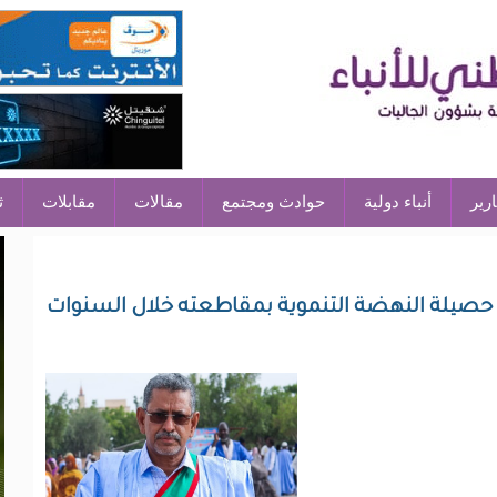
ارير
أنباء دولية
حوادث ومجتمع
مقالات
مقابلات
ث
صيلة النهضة التنموية بمقاطعته خلال السنوات