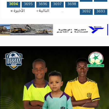
3694
3695
3696
3697
3698
…
التالية ›
الأخيرة »
3692
3693