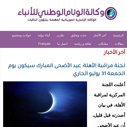
الرئيسية
آخر الأخبار
حدث وتعليق
تقارير
أنباء دولية
حوادث ومجتمع
مقالات
مقابلات
ثقافة و رياضة
اتصل بنا
Français
آخر الأخبار
لجنة مراقبة الأهلة: عيد الأضحى المبارك سيكون يوم
الجمعة 31 يوليو الجاري
أعلنت اللجنة
المركزية لمراقبة
الأهلة، في بيان
أصدرته قبل قليل،
أن عيد الأضحى