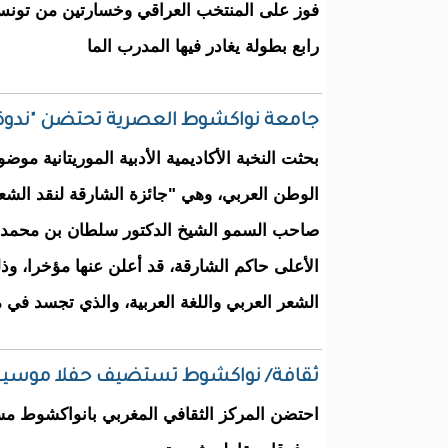
ﻓﻮﺯ ﻋﻠﻰ ﺍﻟﻤﻨﺘﺨﺐ ﺍﻟﻌﺮﺍﻗﻲ ﻭﺧﺴﺎﺭﺗﻴﻦ ﻣﻦ ﺗﻮﻧﺲ ﻭ
ﺭﺍﺑﻊ ﺑﻄﻮﻟﺔ ﻳﻐﺎﺩﺭ ﻓﻴﻬﺎ ﺍﻟﻤﺪﺭﺏ ﺍﻟﻤﺎ
جامعة نواكشوط العصرية تحتضن "ندوة جا
بحثت النخبة الأكاديمية الأدبية الموريتانية مو
الوطن العربي، وهي "جائزة الشارقة لنقد الشعر
صاحب السمو الشيخ الدكتور سلطان بن محمد
الأعلى حاكم الشارقة، قد أعلن عنها مؤخرا، 
الشعر العربي واللغة العربية، والذي تجسد في 
ثقافة/ نواكشوط تستضيف حفلا موسيق
احتضن المركز الثقافي المغربي بانواكشوط مسا