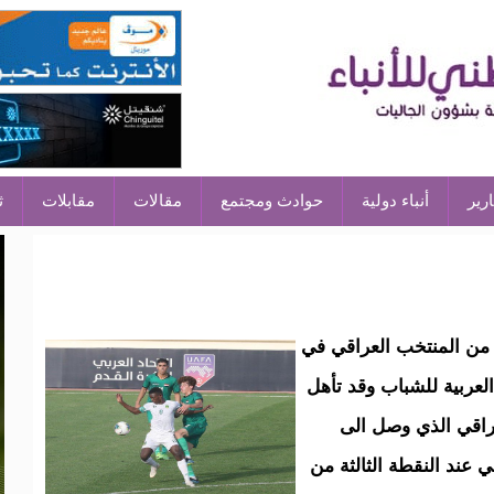
ارير
أنباء دولية
حوادث ومجتمع
مقالات
مقابلات
ث
ﻣﻦ ﺍﻟﻤﻨﺘﺨﺐ ﺍﻟﻌﺮﺍﻗﻲ ﻓﻲ
ﻟﻌﺮﺑﻴﺔ ﻟﻠﺸﺒﺎﺏ ﻭﻗﺪ ﺗﺄﻫﻞ
ﺮﺍﻗﻲ ﺍﻟﺬﻱ ﻭﺻﻞ ﺍﻟﻰ
ﻲ ﻋﻨﺪ ﺍﻟﻨﻘﻄﺔ ﺍﻟﺜﺎﻟﺜﺔ ﻣﻦ