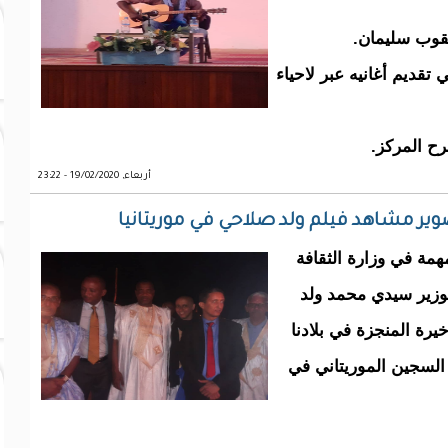
قوب سليمان.
 "كوني" كانت بداية تجربته سنة 1994 في تقديم أغانيه عبر لاحياء
ح المركز.
أربعاء, 19/02/2020 - 23:22
وير مشاهد فيلم ولد صلاحي في موريتانيا
همة في وزارة الثقافة
لوزير سيدي محمد ولد
خيرة المنجزة في بلادنا
ة معاناة السجين الموريتاني في