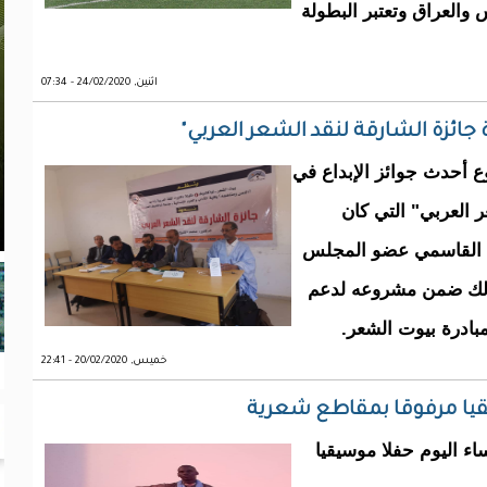
ﺍﻟﻌﺮﺍﻕ ﻭﺗﻌﺘﺒﺮ ﺍﻟﺒﻄﻮﻟﺔ
اثنين, 24/02/2020 - 07:34
ئزة الشارقة لنقد الشعر العربي"
ضوع أحدث جوائز الإبداع في
 العربي" التي كان
 القاسمي عضو المجلس
وذلك ضمن مشروعه لدعم
مبادرة بيوت الشعر.
خميس, 20/02/2020 - 22:41
يا مرفوقا بمقاطع شعرية
ء اليوم حفلا موسيقيا