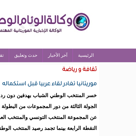
الرئيسية
آخر الأخبار
حدث وتعليق
تق
ثقافة و رياضة
موريتانيا تغادر لقاء عربيا قبل استكماله
ﺧﺴﺮ ﺍﻟﻤﻨﺘﺨﺐ ﺍﻟﻮﻃﻨﻲ ﺍﻟﺸﺒﺎﺏ ﺑﻬﺪﻓﻴﻦ ﺩﻭﻥ ﺭﺩ 
ﺍﻟﺠﻮﻟﺔ ﺍﻟﺜﺎﻟﺜﺔ ﻣﻦ ﺩﻭﺭ ﺍﻟﻤﺠﻤﻮﻋﺎﺕ ﻣﻦ ﺍﻟﺒﻄﻮﻟﺔ ﺍ
ﻋﻦ ﺍﻟﻤﺠﻤﻮﻋﺔ ﺍﻟﻤﻨﺘﺨﺐ ﺍﻟﺘﻮﻧﺴﻲ ﻭﺍﻟﻤﻨﺘﺨﺐ ﺍﻟﻌ
ﺍﻟﻨﻘﻄﺔ ﺍﻟﺮﺍﺑﻌﺔ ﺑﻴﻨﻤﺎ ﺗﺠﻤﺪ ﺭﺻﻴﺪ ﺍﻟﻤﻨﺘﺨﺐ ﺍﻟﻮﻃﻨ