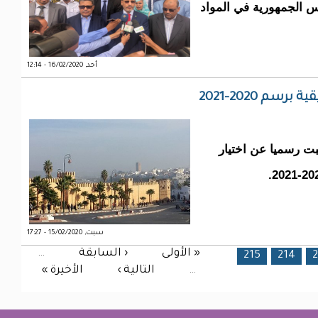
يس الجمهورية في المواد
أحد, 16/02/2020 - 12:14
سم 2020-2021
بت رسميا عن اختيار
سبت, 15/02/2020 - 17:27
« الأولى
‹ السابقة
…
215
214
2
…
التالية ›
الأخيرة »