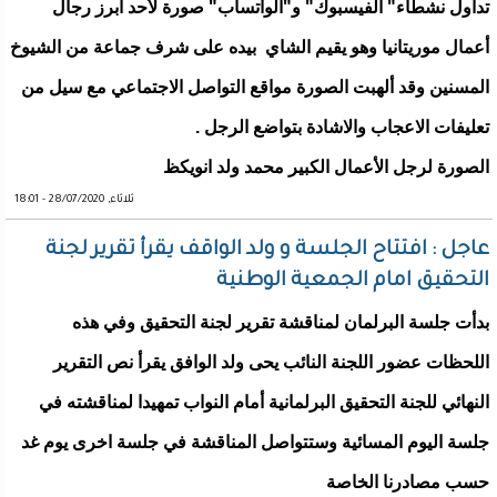
تداول نشطاء" الفيسبوك" و"الواتساب" صورة لأحد ابرز رجال
أعمال موريتانيا وهو يقيم الشاي بيده على شرف جماعة من الشيوخ
المسنين وقد ألهبت الصورة مواقع التواصل الاجتماعي مع سيل من
تعليفات الاعجاب والاشادة بتواضع الرجل .
الصورة لرجل الأعمال الكبير محمد ولد انويكظ
ثلاثاء, 28/07/2020 - 18:01
عاجل : افتتاح الجلسة و ولد الواقف يقرأ تقرير لجنة
التحقيق امام الجمعية الوطنية
بدأت جلسة البرلمان لمناقشة تقرير لجنة التحقيق وفي هذه
اللحظات عضور اللجنة النائب يحى ولد الوافق يقرأ نص التقرير
النهائي للجنة التحقيق البرلمانية أمام النواب تمهيدا لمناقشته في
جلسة اليوم المسائية وستتواصل المناقشة في جلسة اخرى يوم غد
حسب مصادرنا الخاصة