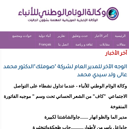
الرئيسية
آخر الأخبار
حدث وتعليق
تقارير
أنباء دولية
حوادث ومجتمع
مقالات
مقابلات
ثقافة و رياضة
اتصل بنا
Français
آخر الأخبار
الوجه الآخر للمدير العام لشركة "صوملك"الدكتور محمد
عالى ولد سيدي محمد
وكالة الوئام الوطني للأنباء - عندما تداول نشطاء على التواصل
الاجتماعي "كاف" من الشعر الحساني تحت وسم " موجبه الفاتورة
المنفوخة
مدير الما والظو انهار .......جاوالشاشتنا لكبيرة
جاوإعل ياسرمن لأطوار...........جاب ظحكةواتنخثيرة