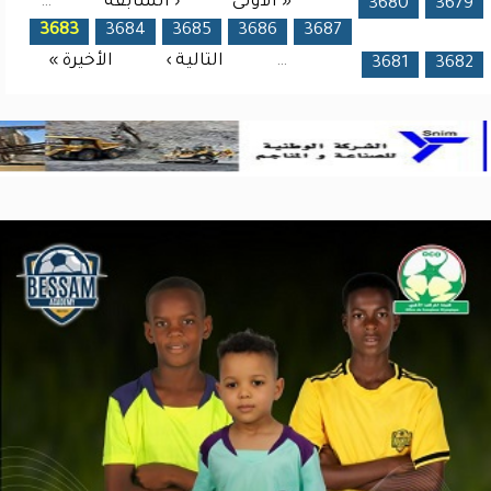
« الأولى
‹ السابقة
…
الصفحات
3680
3679
3683
3684
3685
3686
3687
…
التالية ›
الأخيرة »
3681
3682