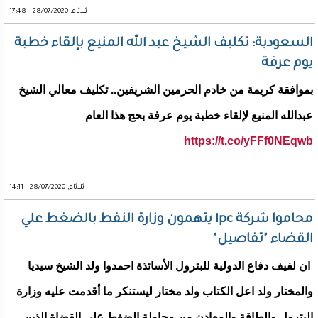
ثلاثاء, 28/07/2020 - 17:48
السعودية: تكليف الشيخ عبد الله المنيع بإلقاء خطبة
يوم عرفة
‏بموافقة كريمة من خادم الحرمين الشريفين.. تكليف معالي الشيخ
عبدالله المنيع لإلقاء خطبة يوم عرفة بحج هذا العام
https://t.co/yFFf0NEqwb
ثلاثاء, 28/07/2020 - 14:11
محاموا شركة Ipc يتهمون وزارة النفط بالضغط علي
القضاء "تفاصيل"
ان لفيف دفاع الدولية للبترول الأساتذة احمدوا ولد الشيخ سيديا
والمختار ولد اعل الكتاب ولد مختار ليستنكر ما أقدمت عليه وزارة
البترول والطاقة والمعادن من محاولة الضغط علي القضاة الذين