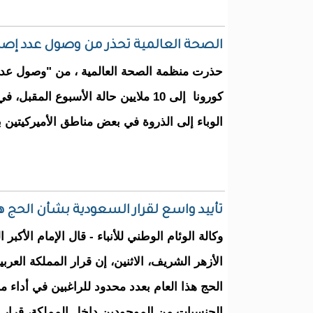
الصحة العالمية تحذر من وصول عدد إصابات فيروس كورونا
حذرت ​منظمة الصحة العالمية ​، من "وصول عد
كورونا إلى 10 ملايين حالة الأسبوع ال
الوباء إلى الذروة في بعض مناطق الأميركيتين ب
تأييد واسع لقرار السعودية بشأن الحج هذا
وكالة الوئام الوطني للأنباء - قال الإمام الأكب
الأزهر الشريف، الاثنين، إن قرار المملكة العرب
الحج هذا العام بعدد محدود للراغبين في أداء 
الجنسيات من الموجودين داخل المملكة، قرار ح