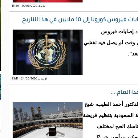
ثلاثاء, 30/06/2020 - 15:50
 إلى 10 ملايين في هذا التاريخ
د إصابات ​فيروس
مقبل، في وقت لم يصل فيه تفشي
عد".
أربعاء, 24/06/2020 - 23:17
 العام....
ر الدكتور أحمد الطيب، شيخ
ية السعودية بتنظيم فريضة
مناسك الحج لمختلف
كيم ومأجور شرعًا.