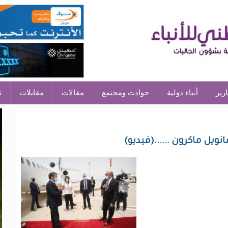
ارير
أنباء دولية
حوادث ومجتمع
مقالات
مقابلات
ث
ويل ماكرون ......(فيديو)