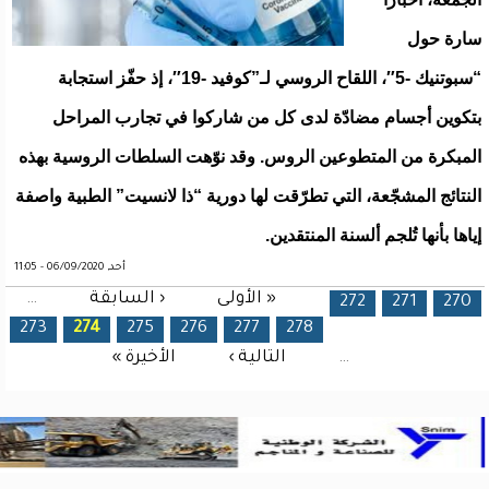
سارة حول
“سبوتنيك -5″، اللقاح الروسي لـ”كوفيد -19″، إذ حفّز استجابة
بتكوين أجسام مضادّة لدى كل من شاركوا في تجارب المراحل
المبكرة من المتطوعين الروس. وقد نوّهت السلطات الروسية بهذه
النتائج المشجّعة، التي تطرّقت لها دورية “ذا لانسيت” الطبية واصفة
إياها بأنها تُلجم ألسنة المنتقدين.
أحد, 06/09/2020 - 11:05
« الأولى
‹ السابقة
…
الصفحات
272
271
270
273
274
275
276
277
278
…
التالية ›
الأخيرة »