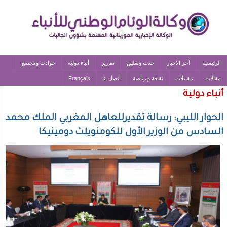
الرئيسية
آخر الأخبار
حدث وتعليق
تقارير
أنباء دولية
حوادث ومجتمع
مقالات
مقابلات
ثقافة و رياضة
اتصل بنا
Français
أنباء دولية
الحوار الليبي: رسالة تقديرللعاهل المغربي الملك محمد
السادس من الوزير الأول للكومنويلث دومينيكا