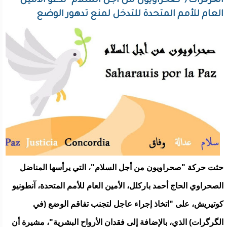
الگرگرات/ "صحراويون من أجل السلام" تدعو الأمين
العام للأمم المتحدة للتدخل لمنع تدهور الوضع
حثت حركة "صحراويون من أجل السلام"، التي يرأسها المناضل
الصحراوي الحاج أحمد باركلل، الأمين العام للأمم المتحدة، آنطونيو
كوتيريش، على "اتخاذ إجراء عاجل لتجنب تفاقم الوضع (في
الگرگرات) الذي، بالإضافة إلى فقدان الأرواح البشرية"، مشيرة أن