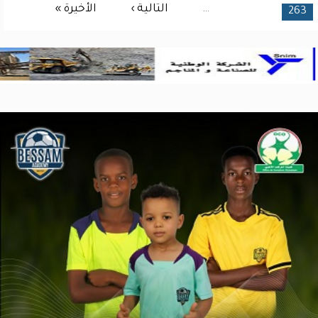
…
التالية ›
الأخيرة »
263