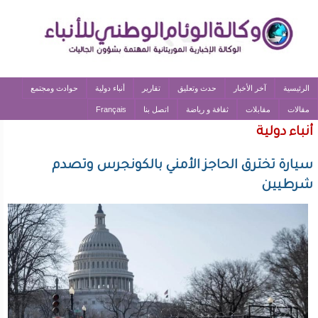
الرئيسية
آخر الأخبار
حدث وتعليق
تقارير
أنباء دولية
حوادث ومجتمع
مقالات
مقابلات
ثقافة و رياضة
اتصل بنا
Français
أنباء دولية
سيارة تخترق الحاجز الأمني بالكونجرس وتصدم
شرطيين