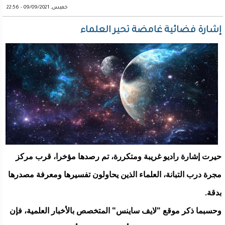
خميس, 09/09/2021 - 22:56
إشارة فضائية غامضة تحير العلماء
حيرت إشارة راديو غريبة ومتكررة، تم رصدها مؤخرا، قرب مركز
مجرة درب التبانة، العلماء الذين يحاولون تفسيرها ومعرفة مصدرها
بدقة.
وحسبما ذكر موقع "لايف ساينس" المتخصص بالأخبار العلمية، فإن