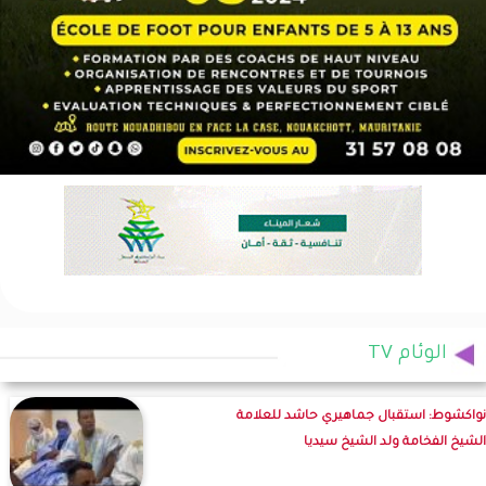
الوئام TV
نواكشوط: استقبال جماهيري حاشد للعلامة
الشيخ الفخامة ولد الشيخ سيديا