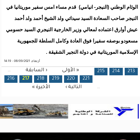
الوئام الوطني (النيجر- انيامي) قدم مساء امس سفير موريتانيا في
النيجر صاحب السعادة السيد سيداتي ولد الشيخ أحمد ولد أحمد
عيش أوارق اعتماده لمعالي وزير الخارجية النيجري السيد حسومي
مسعودو بوصفه سفيرا فوق العادة وكامل السلطة للجمهورية
الإسلامية الموريتانية في دولة النجير الشقيقة .
أربعاء, 08/09/2021 - 14:19
« الأولى
‹ السابقة
…
الصفحات
215
214
213
216
217
218
219
220
221
…
التالية ›
الأخيرة »