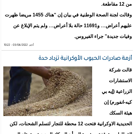
من 12 مقاطعة.
وقالت لجنة الصحة الوطنية في بيان إن “هناك 1455 مريضا ظهرت
عليهم أعراض… و11691 حالة بلا أعراض… ولم يتم الإبلاغ عن
وفيات جديدة” جراء الفيروس.
أحد, 03/04/2022 - 10:22
أزمة صادرات الحبوب الأوكرانية تزداد حدة
قالت شركة
الاستشارات
الزراعية (إيه بي
كيه-انفورم) إن
هيئة السكك
الحديدية الاوكرانية فتحت 12 محطة للتجار لتسلم الشحنات، لكن