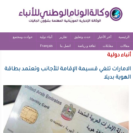
الرئيسية
آخر الأخبار
حدث وتعليق
تقارير
أنباء دولية
حوادث ومجتمع
مقالات
مقابلات
ثقافة و رياضة
اتصل بنا
Français
أنباء دولية
الامارات تلغي قسيمة الإقامة للأجانب وتعتمد بطاقة
الهوية بديلا