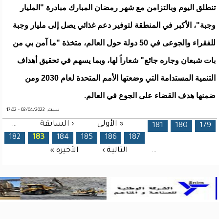
تنطلق اليوم وبالتزامن مع شهر رمضان المبارك مبادرة "المليار
وجبة"، الأكبر في المنطقة لتوفير دعم غذائي يصل إلى مليار وجبة
للفقراء والجوعى في 50 دولة حول العالم، متخذة "ما آمن بي من
بات شبعان وجاره جائع" شعاراً لها، وبما يسهم في تحقيق أهداف
التنمية المستدامة التي وضعتها الأمم المتحدة لعام 2030 ومن
ضمنها هدف القضاء على الجوع في العالم.
سبت, 02/04/2022 - 17:02
« الأولى
‹ السابقة
…
الصفحات
181
180
179
182
183
184
185
186
187
…
التالية ›
الأخيرة »