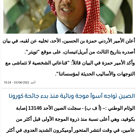
أعلن الأمير الأردني حمزة بن الحسين، الأحد، تخليه عن لقبه، في بيان
أصدره بتاريخ الثالث من أبريل/نيسان، على موقع "تويتر".
وأكد الأمير حمزة في البيان قائلاً: "قناعاتي الشخصية لا تتماشى مع
التوجهات والأساليب الحديثة لمؤسساتنا".
أحد, 03/04/2022 - 16:24
الصين تواجه أسوأ موجة وبائية منذ بدء جائحة كورونا
الوئام الوطني :– (أ ف ب) - سجلت الصين الأحد 13146 إصابة
بكوفيد، وهي أعلى نسبة منذ ذروة الموجة الأولى قبل أكثر من
عامين، في وقت انتشر المتحور أوميكرون الشديد العدوى في أكثر