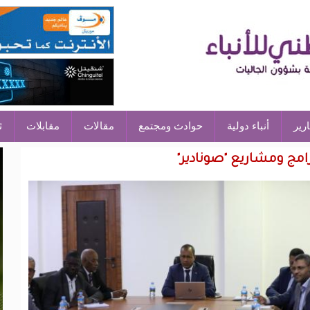
ارير
أنباء دولية
حوادث ومجتمع
مقالات
مقابلات
ث
رامج ومشاريع "صونادير"