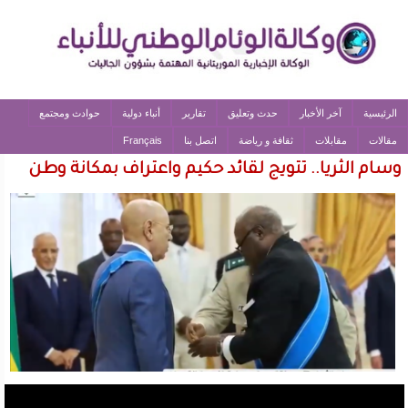
الرئيسية
آخر الأخبار
حدث وتعليق
تقارير
أنباء دولية
حوادث ومجتمع
مقالات
مقابلات
ثقافة و رياضة
اتصل بنا
Français
وسام الثريا.. تتويج لقائد حكيم واعتراف بمكانة وطن