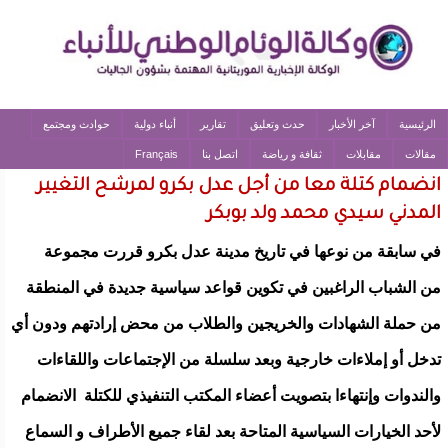
الرئيسية
آخر الأخبار
حدث وتعليق
تقارير
أنباء دولية
حوادث ومجتمع
مقالات
مقابلات
ثقافة و رياضة
اتصل بنا
Français
انضمام كتلة معا من أجل عدل بكرو لمرشح التغيير
المدني سيدي محمد ولد بوبكر
في سابقة من نوعها في تاريخ مدينة عدل بكرو قررت مجموعة
من الشباب الراغبين في تكوين قواعد سياسية جديدة في المنطقة
من حملة الشهادات والخريجين والطلاب من محض إرادتهم ودون أي
تدخل أو إملاءات خارجية وبعد سلسلة من الإجتماعات واللقاءات
والندوات وإنتهاءا بتصويت أعضاء المكتب التنفيذي للكتلة الانضمام
لأحد الخيارات السياسية المتاحة بعد لقاء جميع الأطراف و السماع