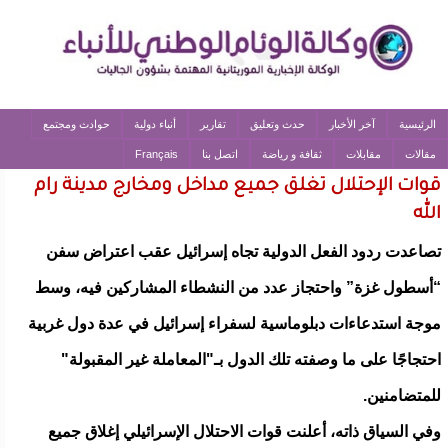
الرئيسية
آخر الأخبار
حدث وتعليق
تقارير
أنباء دولية
حوادث ومجتمع
مقالات
مقابلات
ثقافة و رياضة
اتصل بنا
Français
قوات الإحتلال تغلق جميع مداخل ومخارج مدينة رام
الله
تصاعدت ردود الفعل الدولية تجاه إسرائيل عقب اعتراض سفن
“أسطول غزة” واحتجاز عدد من النشطاء المشاركين فيه، وسط
موجة استدعاءات دبلوماسية لسفراء إسرائيل في عدة دول غربية
احتجاجًا على ما وصفته تلك الدول بـ"المعاملة غير المقبولة"
للمتضامنين.
وفي السياق ذاته، أعلنت قوات الاحتلال الإسرائيلي إغلاق جميع