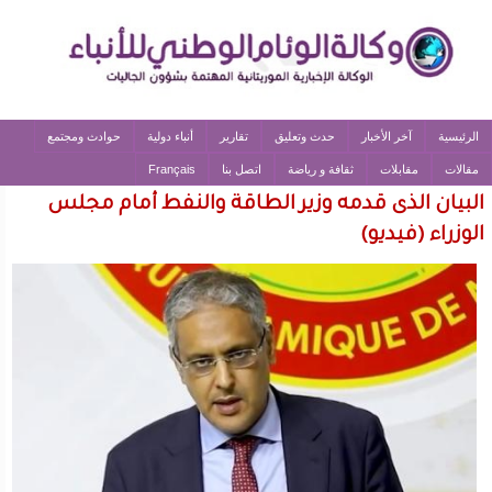
الرئيسية
آخر الأخبار
حدث وتعليق
تقارير
أنباء دولية
حوادث ومجتمع
مقالات
مقابلات
ثقافة و رياضة
اتصل بنا
Français
البيان الذى قدمه وزير الطاقة والنفط أمام مجلس
الوزراء (فيديو)