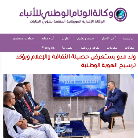
الرئيسية
آخر الأخبار
حدث وتعليق
تقارير
أنباء دولية
حوادث ومجتمع
مقالات
مقابلات
ثقافة و رياضة
اتصل بنا
Français
ولد مدو يستعرض حصيلة الثقافة والإعلام ويؤكد
ترسيخ الهوية الوطنية