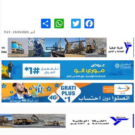
WhatsApp
Share
Twitter
Facebook
أحد, 29/03/2026 - 11:23