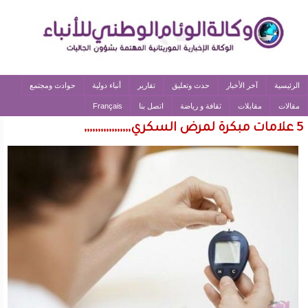
الرئيسية
آخر الأخبار
حدث وتعليق
تقارير
أنباء دولية
حوادث ومجتمع
مقالات
مقابلات
ثقافة و رياضة
اتصل بنا
Français
5 علامات مبكرة لمرض السكري,,,,,,,,,,,,,,,,,