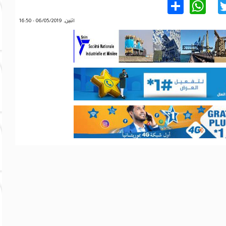
WhatsApp
Share
Twitter
Facebo
اثنين, 06/05/2019 - 16:50