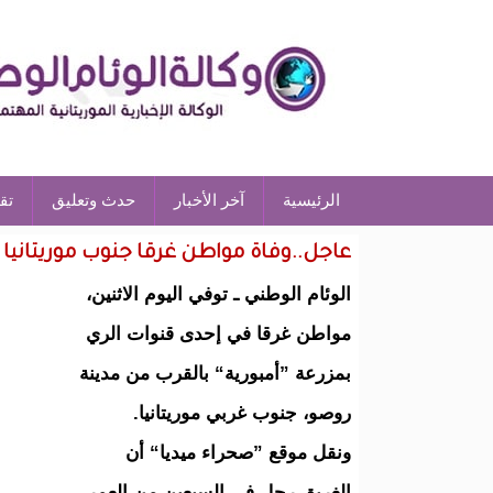
الرئيسية
آخر الأخبار
حدث وتعليق
تق
عاجل..وفاة مواطن غرقا جنوب موريتانيا
الوئام الوطني ـ توفي اليوم الاثنين،
مواطن غرقا في إحدى قنوات الري
بمزرعة ”أمبورية“ بالقرب من مدينة
روصو، جنوب غربي موريتانيا.
ونقل موقع ”صحراء ميديا“ أن
الغريق رجل في السبعين من العمر،