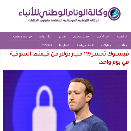
الرئيسية
آخر الأخبار
حدث وتعليق
تقارير
أنباء دولية
حوادث ومجتمع
مقالات
مقابلات
ثقافة و رياضة
اتصل بنا
Français
فيسبوك تخسر 119 مليار دولار من قيمتها السوقية
في يوم واحد،