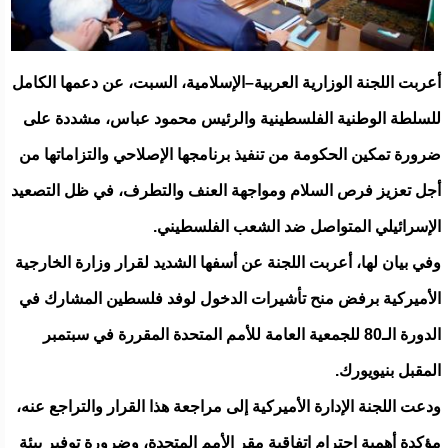
أعربت اللجنة الوزارية العربية–الإسلامية، السبت، عن دعمها الكامل
للسلطة الوطنية الفلسطينية والرئيس محمود عباس، مشددة على
ضرورة تمكين الحكومة من تنفيذ برنامجها الإصلاحي والتزاماتها من
أجل تعزيز فرص السلام ومواجهة العنف والتطرف، في ظل التصعيد
الإسرائيلي المتواصل ضد الشعب الفلسطيني.
وفي بيان لها، أعربت اللجنة عن أسفها الشديد لقرار وزارة الخارجية
الأميركية برفض منح تأشيرات الدخول لوفد فلسطين المشارك في
الدورة الـ80 للجمعية العامة للأمم المتحدة المقررة في سبتمبر
المقبل بنيويورك.
ودعت اللجنة الإدارة الأميركية إلى مراجعة هذا القرار والتراجع عنه،
مؤكدة أهمية احترام اتفاقية مقر الأمم المتحدة، وضرورة توفير بيئة