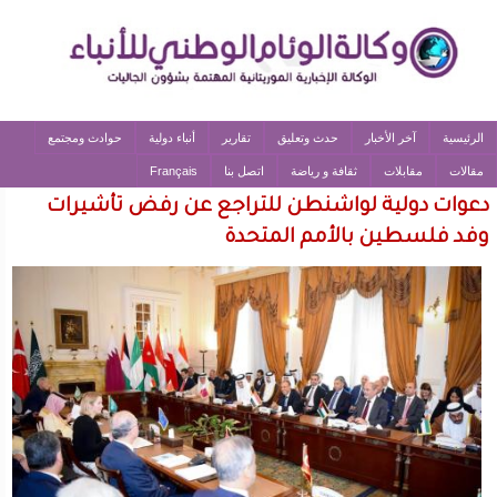
الرئيسية
آخر الأخبار
حدث وتعليق
تقارير
أنباء دولية
حوادث ومجتمع
مقالات
مقابلات
ثقافة و رياضة
اتصل بنا
Français
دعوات دولية لواشنطن للتراجع عن رفض تأشيرات
وفد فلسطين بالأمم المتحدة