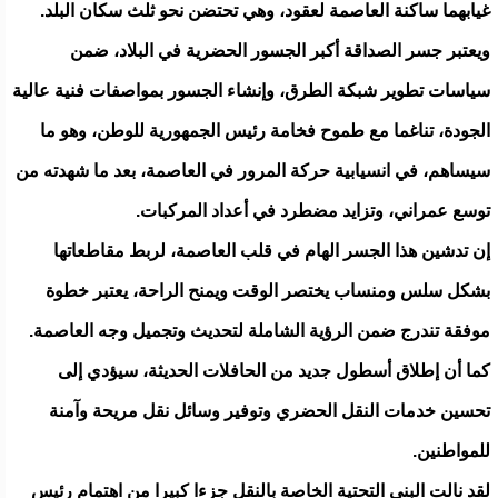
غيابهما ساكنة العاصمة لعقود، وهي تحتضن نحو ثلث سكان البلد.
ويعتبر جسر الصداقة أكبر الجسور الحضرية في البلاد، ضمن
سياسات تطوير شبكة الطرق، وإنشاء الجسور بمواصفات فنية عالية
الجودة، تناغما مع طموح فخامة رئيس الجمهورية للوطن، وهو ما
سيساهم، في انسيابية حركة المرور في العاصمة، بعد ما شهدته من
توسع عمراني، وتزايد مضطرد في أعداد المركبات.
إن تدشين هذا الجسر الهام في قلب العاصمة، لربط مقاطعاتها
بشكل سلس ومنساب يختصر الوقت ويمنح الراحة، يعتبر خطوة
موفقة تندرج ضمن الرؤية الشاملة لتحديث وتجميل وجه العاصمة.
كما أن إطلاق أسطول جديد من الحافلات الحديثة، سيؤدي إلى
تحسين خدمات النقل الحضري وتوفير وسائل نقل مريحة وآمنة
للمواطنين.
لقد نالت البنى التحتية الخاصة بالنقل جزءا كبيرا من اهتمام رئيس