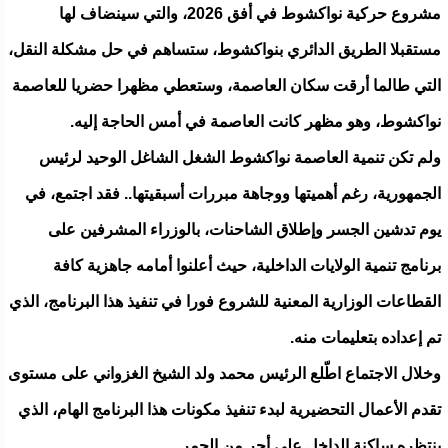
مشروع حركية نواكشوط في أفق 2026، والتي سينضاف لها
مستقبلا الطريق الدائري بنواكشوط، ستساهم في حل مشكلة النقل،
التي طالما أرقت سكان العاصمة، وستعطي مظهرا حضريا للعاصمة
نواكشوط، وهو مظهر كانت العاصمة في أمس الحاجة إليه.
ولم تكن تنمية العاصمة نواكشوط الشغل الشاغل الوحيد لرئيس
الجمهورية، رغم أهميتها ووجاهة مبررات أسبقيتها.. فقد اجتمع، في
يوم تدشين الجسر وإطلاق الشاحنات، بالوزراء المشرفين على
برنامج تنمية الولايات الداخلية، حيث أعلنوا أمامه جاهزية كافة
القطاعات الوزارية المعنية للشروع فورا في تنفيذ هذا البرنامج، الذي
تم إعداده بتعليمات منه.
وخلال الاجتماع اطّلع الرئيس محمد ولد الشيخ الغزواني على مستوى
تقدم الأعمال التحضيرية لبدء تنفيذ مكونات هذا البرنامج الهام، الذي
ينتظره ساكنة الداخل على أحر من الجمر.