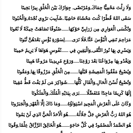
وَلَا زِلْتَ مَحْمِيًّا حِمَاكَ,وَمُرْتَضًى. جِوَارُكَ بَيْنَ الْخَلْقِ بِيرًا بَخِيتَا
سَقَى اللهُ قُطْرًا كُنتَ مَحْشَاهُ حَاشِيًا..شَآبِيبَ ترْوِي نُجْدَهُ,وَالْخُبُوتَا
وَتُكْسَى الْعَوَارِي مِن زَرَابِيِّ حَوْكِهَا......صُنُوفًا تَضَاهَتْ حِيكَةً لَا نُعُوتَا
مَرَاحِمَ تَنفِي الْبُؤْسَ عَنَّا,فَلَا نَرَى......لِسَوْرَةِ بُؤْسٍ بَعْدَهُنَّ ثُبُوتَا
وَيَسْرِي بِهَا نُورُ التُّقَى,وَالْيَقِينِ فِي ......نُفُوسٍ هَوَاهَا لَا يَرِيمُ حَمِيتَا
وَيَغْدُو بِهَا مِرْوَاعُنَا بَعْدَ رَوْعِنَا.....وَرَوْعِ مُرِيدِينَا مَرُوعًا هَبِيتَا
وَيُصْبِحُ مَفْقُودُ الْمَعِيشَةِ قَبْلَهَا.......مِنَ الْخَلْقِ مَرْزُوقًا بِهَا,وَمَقُوتَا
وَتُصْبِحُ لُسْنُ الْحَالِ,وَالْقَالِ كُلُّهَا......شَوَاكِرَ مَن لَمْ يَفْتَ قَطُّ مُقِيتَا
إِلَهًا كَرِيمًا مَاجِدًا مُتَفَضِّلًا......بَرَى بِيَدَيْهِ الْمُلْكَ,وَالْمَلَكُوتَا
وَكَانَ عَلَى الْعَرْشِ الْمَجِيدِ اسْتِوَاؤُهُ......وَمَا ذَاكَ إلَّا الْقَهْرَ,وَالْجَبَرُوتَا
هُوَ اللهُ رَبُّ الْعَرْشِ جَلَّ جَلَالُهُ.......هُوَ الْأحَدُ الْحَيُّ الذِي لَنْ يَمُوتَا
هُوَ الصَّمَدُ الْمَصْمُودُ فِي كُلِّ حَاجَةٍ.......هُوَ الْخَالِقُ الرَّزَّاقُ عِلْمًا,وَقُوتَا