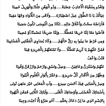
وَتَغْدُو بِسُقْيَاهُ الْأجَادِبُ خِصْبَةً......وَذُو الْوَهْنِ جَلْدًا,وَالْهَزِيلُ خَمِيتَا
عِيَالُكَ يَا ذَا الطَّوْلِ عِيلَ اصْطِبَارُهُ......وَلَاقَى مِنَ اللَّأوَاءِ وَجْهًا مَقِيتَا
فَآرَاضُهُ سحْتٌ,وَأعْلَاقُ مَالِهِ....تَكَادُ مِنَ الْبُوسَى تَكُونُ سَحِيتَا
فَآضُوا مَعًا إمَّا خَرِيعًا مُعَطَّلًا.....وَإمَّا صَرِيخًا مُصْمتًا,أوْ مُصِيتَا
وَمِن فَرْطِ مَا نِيبُوا بِهِ رَقَّ حَالُهُمْ.......وَكَادَ يُسَاوِي الْمُقْتَنِي الْمُسْتَبِيتَا
فَمُنَّ عَلَيْهِمْ يَا كَرِيمُ تَفَضُّلًا .....وَلَا تَمْنَعَنْهُمْ بِالْجَرِيرَةِ قِيتَا
فَتُبْ,وَاعْفُ
عَنْهُمْ,وَاسْتُرَنَّ,وَعَافِيَنْ......وَصِلْ,وَاسْقِ,وَارْحَمْ,وَارْزُقَنَّ,وُقُوتَا
وَطَهِّرْ مِنَ الْأقْذَارِ كُلَّ سَرِيرَةٍ.....وَعَمِّرْ بِأَنْوَارِ الْعُلُومِ الْبُيُوتَا
وَسِرْ بِالْمَبَانِي فِيكَ أحْسَنَ سِيرَةٍ......وَآتِ الْمَعَانِي خَيْرَ مَاهِيَ تُوتَى
بِأسْمَائِكَ الْحُسْنَى,وَأوْصَافِكَ الْعُلَى.......وَآيَاتِكَ اللَّائِي قَمَعْنَ الْبُهُوتَا
بِالاِسْمِ الذِي مَا إنْ دَعَاكَ بِحَقِّهِ..... أخُو ضَرَّةٍ إلَّا أجَبْتَ,وَجِيتَا