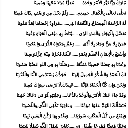
تَبَارَكَ رَبًّا دَبَّرَ الْأَمْرَ وَحْدَهُ.......مُعِزًّا مُذِلًّا مُحْيِيًا,وَمُمِيتَا
تَحَلَّى تَعَالَى بِالْكَمَالِ جَمِيعِهِ........وَلَمْ يَحْلَ مِن وَصْفٍ لِذَاكَ مُفِيتَا
لَهُ الرَّحْمَةُ الْمِيسَاعُ,وَالنِّعْمَةُ التِي.......مُرَاوِدُ إحْصَاهَا يُعَدُّ مَفُوتَا
تَفَضَّلَ بِالْإيجَادِ,وَالْمَدَدِ الذِي .....يُنَاطُ بِهِ مبْقى الْحَيَاةِ وُقُوتَا
فَمَنَّ بِلَا مَنٍّ,وَجَادَ بِلَا أَذًى.......وَعَمَّ بِجَدْوَاهُ الذُّرَى,وَالتّحُوتَا
وَأسْبَغَ بِالْإيمَانِ أعْظَمَ نِعْمَةٍ......عَلَيْنَا,فَحُزْنَا مِنْهُ عِزًّا,وَصِيتَا
وَعُذْنَا بِهِ حِصْنًا حَصِينًا مُمَنَّعًا......وَصُلْنَا بِهِ فِي اللهِ عَضْبًا صَمُوتَا
لَكَ الْحَمْدُ,وَالشُّكْرُ الْجَمِيلُ إلَهَنَا.....فَجَدُّكَ يَسْتَدْعِي الثَّنَا,وَالْقُنُوتَا
وَنَحْنُ,وَإن كُنَّا الْجُفَاةَ,فَإنَّنَا .....عَبِيدُكَ,لَا نَرْضَى سِوَاكَ مُقِيتَا
وَقَدْ جَاءَ عَنكَ الْأمْرُ,وَالْوَعْدُ بِالدُّعَا.....وَجَيْبَتِهِ,لَوْ مَن دَعَاكَ خَتِيتَا
فَنَسْأَلُكَ اللهُمَّ عَفْوًا مُؤَمِّنًا.......وَعَافِيَةً تَكْفِي اللَّأَى,وَاللّصُوتَا
وَيَمْنَعُ مِن كُلِّ الْمَكَارِهِ سُورُهَا.....وَيَغْدُو بِهَا رُكْنُ الْيَقِينِ ثَبِيتَا
وَغَيْثًا مُغِيثًا مُمْرِعًا طَبقًا رِوًى.....يُغَادِرُ شَمْلَ اللَّأْوِ شَمْلًا شَتِيتَا