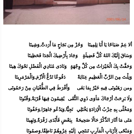
ألا عِمْ صَبَاحًا يَا أَبَا تِلِمِيتَا وَحُزْ مِن نَجَاحٍ مَا أَرَدتَّ,وَشِيتَا
وَسَاقَ إِلَيْكَ اللهُ كُلَّ فَضِيلَةٍ وَجَادَ بِأَرْضِيكَ الْجَدَا فَحَظِيتَا
وَحَفَّتْ بِكَ الْخَيْرَاتُ مِن كُلِّ وِجْهَةٍ وَنَادَى مُنَادِي الْفَضْلِ نَحْوَكَ هِيتَا
وَنِلْتَ مِنَ الرَّبِّ الْعَظِيمِ عِنَايَةً دَفُوعًا تَدُعُّ الْأزْمَ,وَالْمَرْمَرِيتَا
ومن رَهَبُوتَى فِيهِ خَيْرٌ بِمَا بَغَى وَأَفْرَطَ فِي الطُّغْيَانِ مِنْ رَحَمُوتَى
وَلَا بَرِحَتْ أرْجَاكَ مَأوَى ذَوِي التٌّقَى يُقِيمُونَ فِيهَا قُرْبَةً,وَقُنُوتَا
وَمَخْلًى بِهِ حِزْبُ الْإرَادَةِ يَخْتَلِي نَجِيًّا,وَيَدْعُو جَاهِرًا,وَخَفُوتَا
مَتَى مَا أثَارَ الذِّكْرُ حَالًا صَحِيحَةً بِبَعْضٍ فَأَبْدَى زَفْرَةً,وَنَهِيتَا
وَمَنْحًى لِأَرْبَابِ الْمَآرِبِ تَنتَحِي إلَيْهِ عِزُوهُمْ نَاطِقًا,وَصمُوتَا