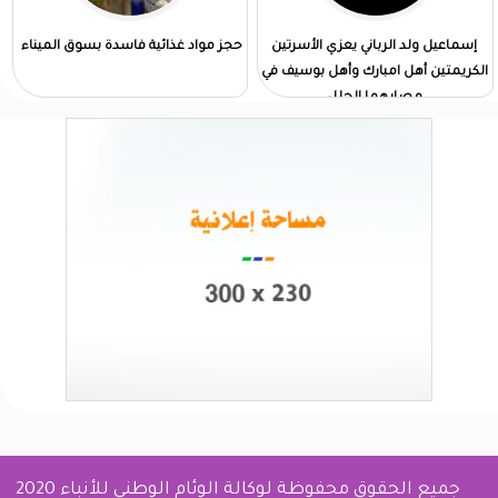
إسماعيل ولد الرباني يعزي الأسرتين
حجز مواد غذائية فاسدة بسوق الميناء
الكريمتين أهل امبارك وأهل بوسيف في
مصابهما الجلل
جميع الحقوق محفوظة لوكالة الوئام الوطني للأنباء 2020