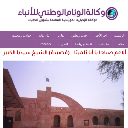
الرئيسية
آخر الأخبار
حدث وتعليق
تقارير
أنباء دولية
حوادث ومجتمع
مقالات
مقابلات
ثقافة و رياضة
اتصل بنا
Français
ألاعم صباحا يا أبا تلميتا...(قصيدة) الشيخ سيديا الكبير