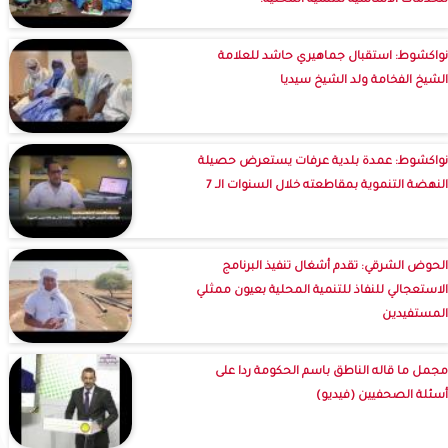
للخدمات الأساسية للتنمية المحلية.
نواكشوط: استقبال جماهيري حاشد للعلامة
الشيخ الفخامة ولد الشيخ سيديا
نواكشوط: عمدة بلدية عرفات يستعرض حصيلة
النهضة التنموية بمقاطعته خلال السنوات الـ 7
الحوض الشرقي: تقدم أشغال تنفيذ البرنامج
الاستعجالي للنفاذ للتنمية المحلية بعيون ممثلي
المستفيدين
مجمل ما قاله الناطق باسم الحكومة ردا على
أسئلة الصحفيين (فيديو)