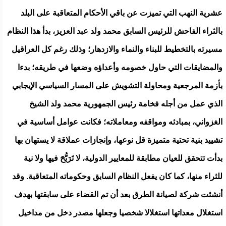
عشرية النهب التي تميزت عن باقي الأحكام المتعاقبة على البلد
بالثراء الفاحش للرئيس السابق محمد ولد عبد العزيز، بدأ هذا النظام
مسيرته بالتخطيط للبناء والنماء والازدهار؛ وذلك رغم كل العراقيل
والمضايقات التي حاول خصومه وأعداؤه وضعها في طريقه؛ بدءا
بأزمة المرجعية ومحاولة التشويش على المسار السياسي الإيجابي
الذي عمل من أجله فخامة رئيس الجمهورية محمد ولد الشيخ
الغزواني، بمبادئه ومواقفه ومعاملاته؛ فكانت عوامل أساسية في
تشييد بنية تحتية متميزة قل نوعها، وإنجازات عملاقة لا يستهان بها
بدأت تتحقق للعيان مطابقة للمعايير الدولية، لا تَرَبُّحَ فيها ولا نية
للثراء منها، كما كان يفعل النظام السابق وحكوماته المتعاقبة. وقد
أنشئت شركة لصيانة الطرق بعد أن تم القضاء على سابقتها بهدف
استغلال معداتها استغلالا شخصيا وجعلها مصدر دخل من مداخيل