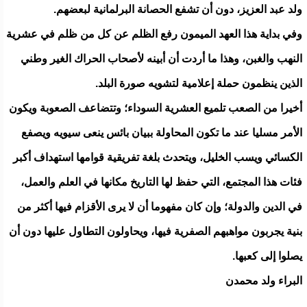
ولد عبد العزيز، دون أن تشفع الحصانة البرلمانية لبعضهم.
وفي بداية هذا العهد الميمون رفع الظلم عن كل من ظلم في عشرية
النهب والغبن، وهذا ما أردت أن أبينه لأصحاب الحراك الغير وطني
الذين ينظمون حملة إعلامية لتشويه صورة البلد.
أخيرا من الصعب تلميع العشرية السوداء؛ وتتضاعف الصعوبة ويكون
الأمر مسليا عند ما تكون المحاولة ببيان بائس ينعى سيويه ويصفع
الكسائي ويسب الخليل، ويتحدث بلغة تفريقية قوامها استهداف أكبر
فئات هذا المجتمع، التي حفظ لها التاريخ مكانها في العلم والعمل،
في الدين والدولة؛ وإن كان مفهوما أن لا يرى الأقزام فيها أكثر من
بنية يجربون مواهبهم الصفرية فيها، ويحاولون التطاول عليها دون أن
يصلوا إلى كعبها.
البراء ولد محمدن