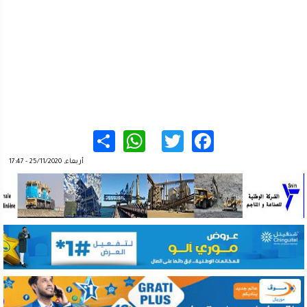
WhatsApp
Share
Twitter
Facebook
أربعاء, 25/11/2020 - 17:47