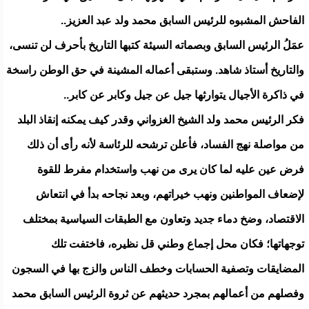
الفاحش المشبوه للرئيس السابق محمد ولد عبد العزيز..
عمَلُ الرئيس السابق وبصماته السيئة كتبها التاريخ بأحرف لن تنسى،
والتاريخ أستاذ شاهد. وستبقى أعماله المشينة في حق الوطن راسخة
في ذاكرة الأجيال يتوارثها جيل عن جيل وكابر عن كابر..
فكر الرئيس محمد ولد الشيخ الغزواني وقدر كيف يمكنه إنقاذ البلد
من مواصلة نهج الفساد، فأعلن ترشحه للرئاسة لأنه رأى أن ذلك
فرض عين عليه لما كان يرى من نهب واستخدام مفرط للقوة
لإضعاف المواطنين ونهب خيراتهم، وبعد نجاحه بدأ في انتعاش
الاقتصاد، وضخ دماء جديد وتعاون مع الطبقات السياسية بمختلف
توجهاتها؛ فكان محل إجماع وطني قل نظيره، فاختفت تلك
المضايقات وتصفية الحسابات وخطف الناس والزج بها في السجون
وفصلهم من أعمالهم بمجرد حديثهم عن ثروة الرئيس السابق محمد