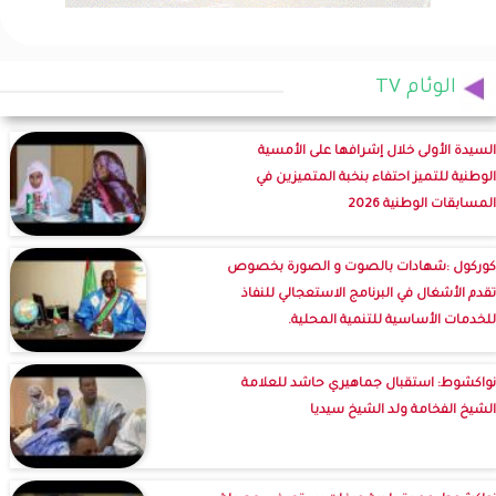
الوئام TV
السيدة الأولى خلال إشرافها على الأمسية
الوطنية للتميز احتفاء بنخبة المتميزين في
المسابقات الوطنية 2026
كوركول :شهادات بالصوت و الصورة بخصوص
تقدم الأشغال في البرنامج الاستعجالي للنفاذ
للخدمات الأساسية للتنمية المحلية.
نواكشوط: استقبال جماهيري حاشد للعلامة
الشيخ الفخامة ولد الشيخ سيديا