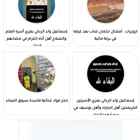
ازويرات.. انتشال جثمان شاب بعد غرقه
إسماعيل ولد الرباني يعزي أسرة العلم
في بركة مائية
والصلاح أهل أباه الكرام في مصابهم
الجلل
إسماعيل ولد الرباني يعزي الأسرتين
حجز مواد غذائية فاسدة بسوق الميناء
الكريمتين أهل امبارك وأهل بوسيف في
مصابهما الجلل