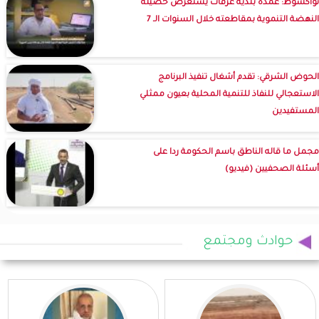
نواكشوط: عمدة بلدية عرفات يستعرض حصيلة
النهضة التنموية بمقاطعته خلال السنوات الـ 7
الحوض الشرقي: تقدم أشغال تنفيذ البرنامج
الاستعجالي للنفاذ للتنمية المحلية بعيون ممثلي
المستفيدين
مجمل ما قاله الناطق باسم الحكومة ردا على
أسئلة الصحفيين (فيديو)
حوادث ومجتمع