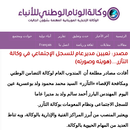
الرئيسية
آخر الأخبار
حدث وتعليق
تقارير
أنباء دولية
حوادث ومجتمع
مقالات
مقابلات
ثقافة و رياضة
اتصل بنا
Français
مصدر : تعيين مدير عام للسجل الإجتماعي في وكالة
التآزر....(هويته وصورته)
أفادت مصادر مطلعة أن المندوب العام لوكالة التضامن الوطني
ومكافحة الإقصاء «التآزر» السيد محمد محمود ولد بوعسرية عين
اليوم المهندس البارز أحمد سالم ولد بد مديرا عاما
للسجل الاجتماعى ونظام المعومات بوكالة التآزر.
ويعتبر المنصب من أبرز المراكز الفنية والإدارية بالوكالة، وبه تناط
العديد من المهام الحيوية بالوكالة.