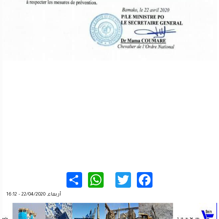
WhatsApp
Share
Twitter
Facebook
أربعاء, 22/04/2020 - 16:12