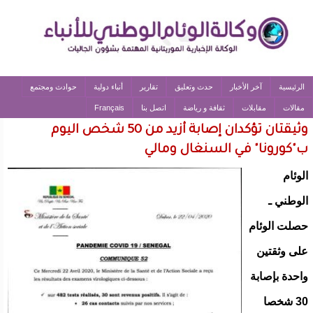
الرئيسية
آخر الأخبار
حدث وتعليق
تقارير
أنباء دولية
حوادث ومجتمع
مقالات
مقابلات
ثقافة و رياضة
اتصل بنا
Français
وثيقتان تؤكدان إصابة أزيد من 50 شخص اليوم
ب"كورونا" في السنغال ومالي
الوئام
الوطني ـ
حصلت الوئام
على وثقتين
واحدة بإصابة
30 شخصا