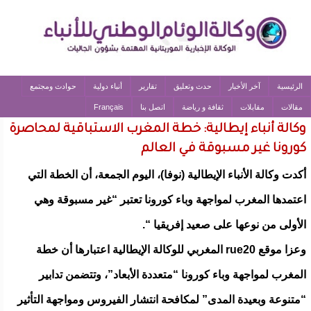
الرئيسية
آخر الأخبار
حدث وتعليق
تقارير
أنباء دولية
حوادث ومجتمع
مقالات
مقابلات
ثقافة و رياضة
اتصل بنا
Français
وكالة أنباء إيطالية: خطة المغرب الاستباقية لمحاصرة
كورونا غير مسبوقة في العالم
أكدت وكالة الأنباء الإيطالية (نوفا)، اليوم الجمعة، أن الخطة التي
اعتمدها المغرب لمواجهة وباء كورونا تعتبر “غير مسبوقة وهي
الأولى من نوعها على صعيد إفريقيا “.
وعزا موقع rue20 المغربي للوكالة الإيطالية اعتبارها أن خطة
المغرب لمواجهة وباء كورونا “متعددة الأبعاد”، وتتضمن تدابير
“متنوعة وبعيدة المدى” لمكافحة انتشار الفيروس ومواجهة التأثير