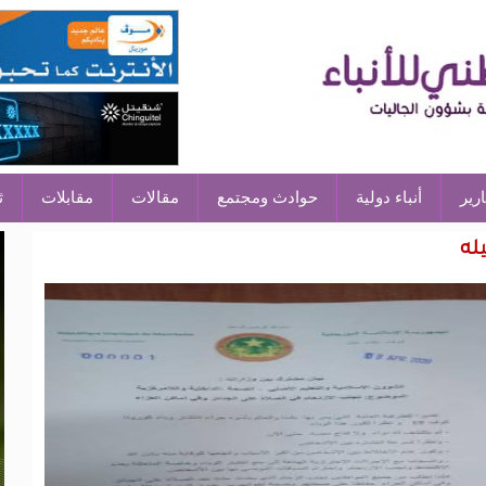
ارير
أنباء دولية
حوادث ومجتمع
مقالات
مقابلات
ث
له